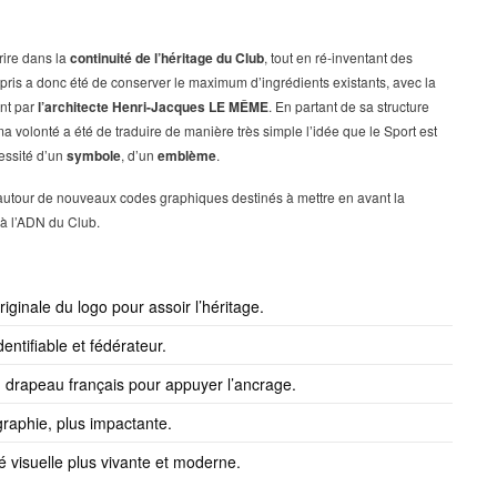
crire dans la
continuité de l’héritage du Club
, tout en ré-inventant des
 pris a donc été de conserver le maximum d’ingrédients existants, avec la
ent par
l’architecte Henri-Jacques LE MÊME
. En partant de sa structure
ma volonté a été de traduire de manière très simple l’idée que le Sport est
essité d’un
symbole
, d’un
emblème
.
 autour de nouveaux codes graphiques destinés à mettre en avant la
 à l’ADN du Club.
iginale du logo pour assoir l’héritage.
entifiable et fédérateur.
 drapeau français pour appuyer l’ancrage.
raphie, plus impactante.
ité visuelle plus vivante et moderne.