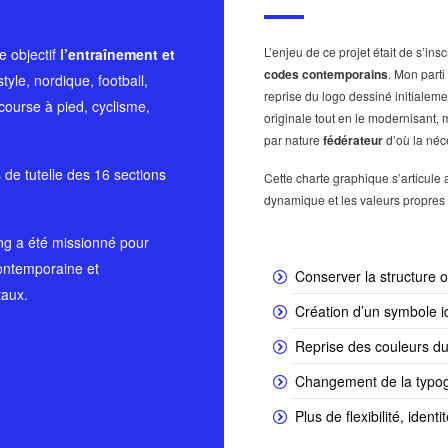
L’enjeu de ce projet était de s’ins
 objectif
l’entraînement et
codes contemporains
. Mon parti
style, nordique, football,
reprise du logo dessiné initialem
 course à pied, cyclisme,
originale tout en le modernisant, 
par nature
fédérateur
d’où la néc
 de tutelle des 16 sections
Cette charte graphique s’articule
dynamique et les valeurs propres
ing a été missionné pour
contemporaine et
Conserver la structure or
taux.
Création d’un symbole id
Reprise des couleurs du
Changement de la typog
Plus de flexibilité, ident